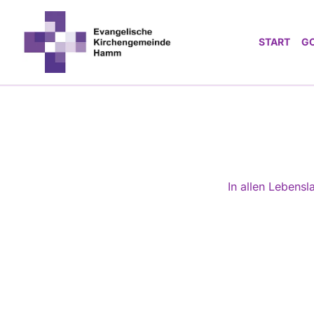
START
G
In allen Lebens