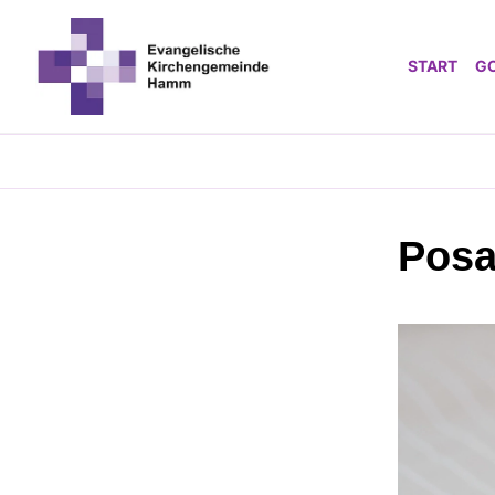
START
G
Pos