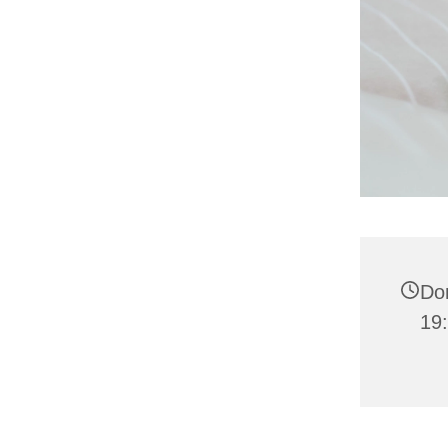
Don
19: