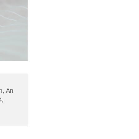
m, An
4,