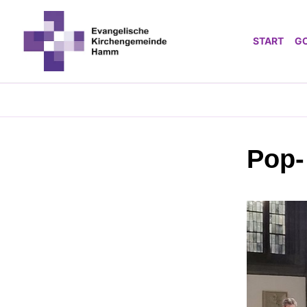
START
G
Pop-