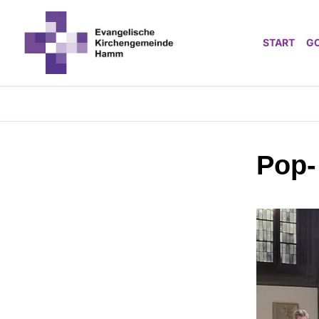
START
G
Pop-