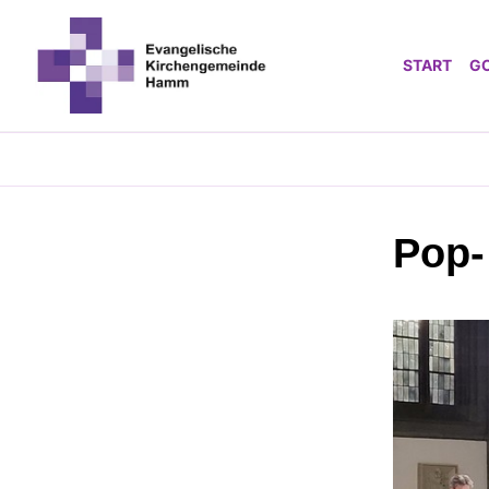
START
G
Pop-