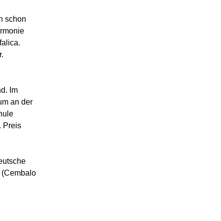
üh schon
armonie
alica.
.
d. Im
ium an der
hule
 Preis
eutsche
b (Cembalo