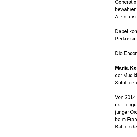
Generati
bewahrensw
Atem ausg
Dabei kom
Perkussio
Die Ensem
Mariia Ko
der Musik
Soloflöte
Von 2014 
der Junge
junger Or
beim Frank
Balint ode