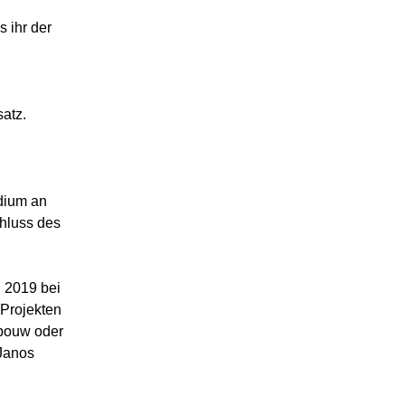
 ihr der
atz.
dium an
hluss des
 2019 bei
Projekten
ebouw oder
 Janos