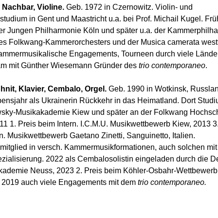
Nachbar, Violine.
Geb. 1972 in Czernowitz. Violin- und
tudium in Gent und Maastricht u.a. bei Prof. Michail Kugel. Fr
der Jungen Philharmonie Köln und später u.a. der Kammerphilh
es Folkwang-Kammerorchesters und der Musica camerata westf
ammermusikalische Engagements, Tourneen durch viele Länder
m mit Günther Wiesemann Gründer des
trio contemporaneo
.
nit, Klavier, Cembalo, Orgel.
Geb. 1990 in Wotkinsk, Russlan
bensjahr als Ukrainerin Rückkehr in das Heimatland. Dort Stud
sky-Musikakademie Kiew und später an der Folkwang Hochsc
1 1. Preis beim Intern. I.C.M.U. Musikwettbewerb Kiew, 2013 3.
n. Musikwettbewerb Gaetano Zinetti, Sanguinetto, Italien.
itglied in versch. Kammermusikformationen, auch solchen mit
zialisierung. 2022 als Cembalosolistin eingeladen durch die D
demie Neuss, 2023 2. Preis beim Köhler-Osbahr-Wettbewer
it 2019 auch viele Engagements mit dem
trio contemporaneo.