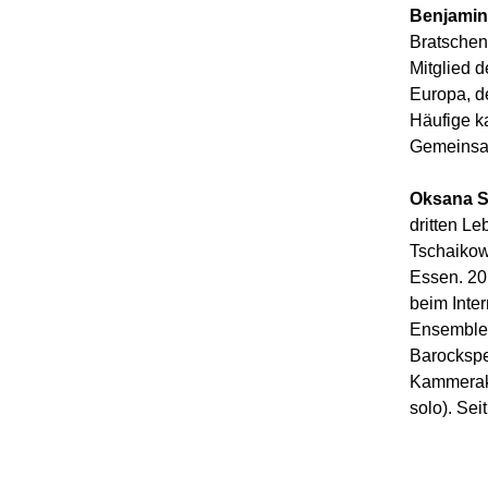
Benjamin 
Bratschens
Mitglied 
Europa, d
Häufige k
Gemeinsa
Oksana Sh
dritten Le
Tschaikow
Essen. 201
beim Inter
Ensemblem
Barockspe
Kammeraka
solo). Se