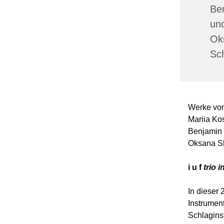
Ben
un
Oks
Sc
Werke von
Mariia Kos
Benjamin 
Oksana Sh
i u f
trio i
In dieser
Instrumen
Schlagins