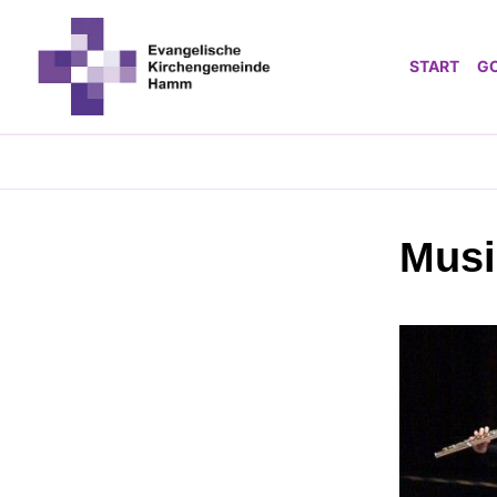
START
G
Musi