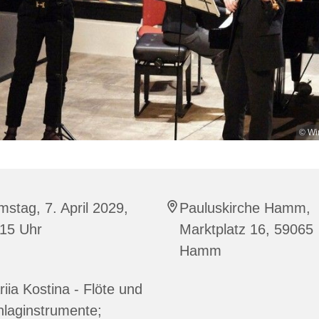
© Wi
stag, 7. April 2029,
Pauluskirche Hamm,
:15 Uhr
Marktplatz 16, 59065
Hamm
iia Kostina - Flöte und
laginstrumente;