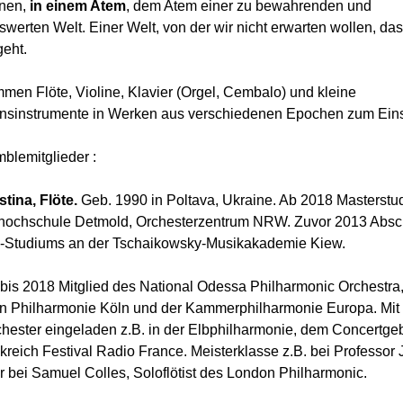
onen,
in einem Atem
, dem Atem einer zu bewahrenden und
erten Welt. Einer Welt, von der wir nicht erwarten wollen, dass
eht.
men Flöte, Violine, Klavier (Orgel, Cembalo) und kleine
nsinstrumente in Werken aus verschiedenen Epochen zum Eins
blemitglieder :
stina, Flöte.
Geb. 1990 in Poltava, Ukraine. Ab 2018 Masterstu
hochschule Detmold, Orchesterzentrum NRW. Zuvor 2013 Absc
n-Studiums an der Tschaikowsky-Musikakademie Kiew.
bis 2018 Mitglied des National Odessa Philharmonic Orchestra,
n Philharmonie Köln und der Kammerphilharmonie Europa. Mit 
chester eingeladen z.B. in der Elbphilharmonie, dem Concertg
reich Festival Radio France. Meisterklasse z.B. bei Professor
r bei Samuel Colles, Soloflötist des London Philharmonic.