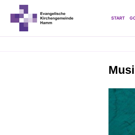
START
G
Musi