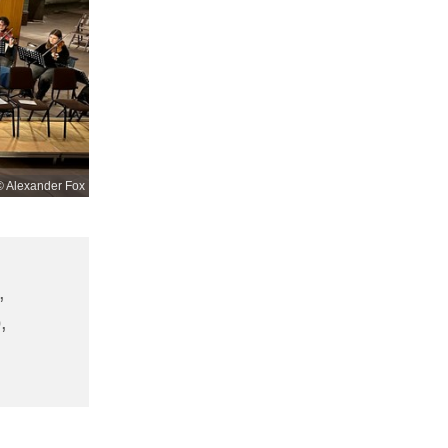
© Alexander Fox
,
,