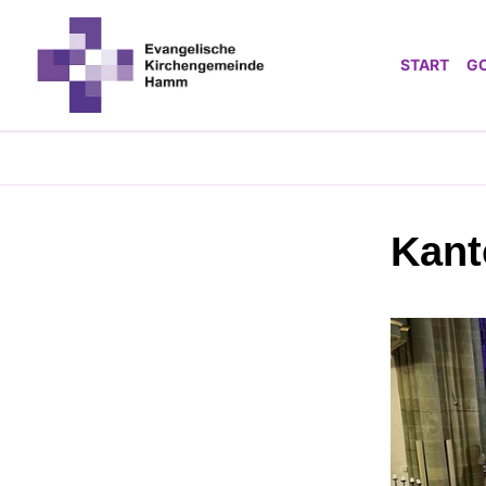
START
G
Kant