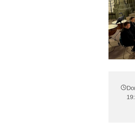
Don
19