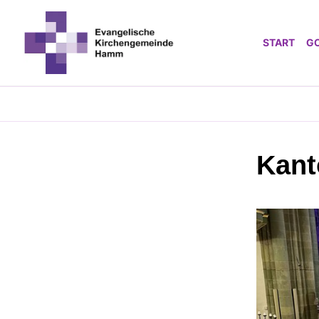
START
G
Kant