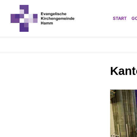
START
G
Kant